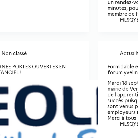
un rendez-vo
minutes, pou
membre de l’
MLSQY
Non classé
Actuali
RNEE PORTES OUVERTES EN
Formidable 
TANCIEL !
forum yvelin
Mardi 18 sep
mairie de Ver
de l’apprent
succès puisq
sont venus p
employeurs r
Merci à tous 
MLSQY