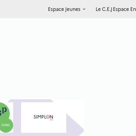
Prenez la bonne direction !
Espace Jeunes
Le C.E.J
Espace En